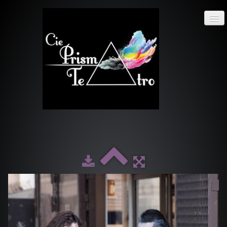
Cie
prisma
teatro
ACCUEIL
ACTUALITÉS
SPECTACLES
PHOTOS
▼
LA COMPAGNIE