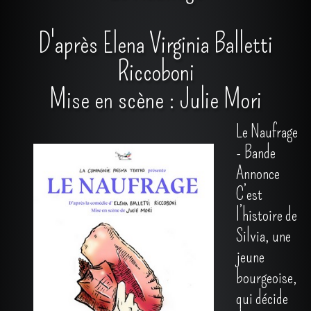
CONTACT
D'après Elena Virginia Balletti
PRO
▼
Riccoboni
Mise en scène : Julie Mori
Le Naufrage
- Bande
Annonce
C’est
l’histoire de
Silvia, une
jeune
bourgeoise,
qui décide