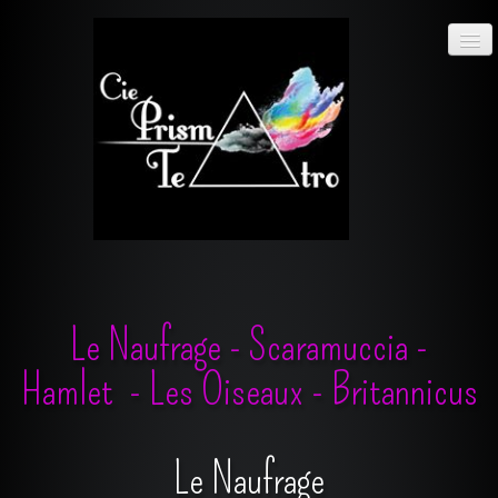
Cie
prisma
teatro
ACCUEIL
ACTUALITÉS
Le Naufrage
-
Scaramuccia
-
SPECTACLES
Hamlet
-
Les Oiseaux
-
Britannicus
PHOTOS
▼
Le Naufrage
LA COMPAGNIE