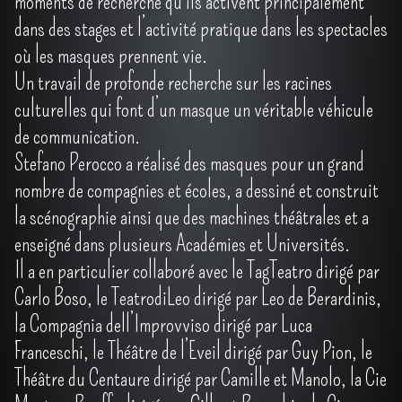
moments de recherche qu’ils activent principalement
dans des stages et l’activité pratique dans les spectacles
où les masques prennent vie.
Un travail de profonde recherche sur les racines
culturelles qui font d’un masque un véritable véhicule
de communication.
Stefano Perocco a réalisé des masques pour un grand
nombre de compagnies et écoles, a dessiné et construit
la scénographie ainsi que des machines théâtrales et a
enseigné dans plusieurs Académies et Universités.
Il a en particulier collaboré avec le TagTeatro dirigé par
Carlo Boso, le TeatrodiLeo dirigé par Leo de Berardinis,
la Compagnia dell’Improvviso dirigé par Luca
Franceschi, le Théâtre de l’Eveil dirigé par Guy Pion, le
Théâtre du Centaure dirigé par Camille et Manolo, la Cie