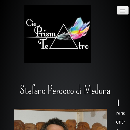
Cie
prisma
teatro
ACCUEIL
ACTUALITÉS
Stefano Perocco di Meduna
SPECTACLES
Il
PHOTOS
▼
renc
ontr
LA COMPAGNIE