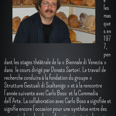
e
CONTACT
les
mas
PRO
▼
que
s en
197
7,
pen
dant les stages théâtrale de la « Biennale di Venezia »
dans le cours dirigé par Donato Sartori. Le travail de
recherche conduira à la fondation du groupe «
Strutture Gestuali di Scaltenigo » et à la rencontre
l’année suivante avec Carlo Boso et la Commedia
dell’Arte. La collaboration avec Carlo Boso a signifiée et
signifie encore l’occasion pour une synthèse entre des