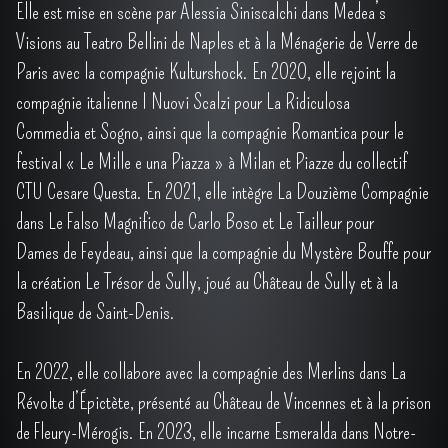
Elle est mise en scène par Alessia Siniscalchi dans Medea’s
Visions au Teatro Bellini de Naples et à la Ménagerie de Verre de
Paris avec la compagnie Kulturshock. En 2020, elle rejoint la
compagnie italienne I Nuovi Scalzi pour La Ridiculosa
Commedia et Sogno, ainsi que la compagnie Romantica pour le
festival « Le Mille e una Piazza » à Milan et Piazze du collectif
CTU Cesare Questa. En 2021, elle intègre La Douzième Compagnie
dans Le Falso Magnifico de Carlo Boso et Le Tailleur pour
Dames de Feydeau, ainsi que la compagnie du Mystère Bouffe pour
la création Le Trésor de Sully, joué au Château de Sully et à la
Basilique de Saint-Denis.
En 2022, elle collabore avec la compagnie des Merlins dans La
Révolte d’Épictète, présenté au Château de Vincennes et à la prison
de Fleury-Mérogis. En 2023, elle incarne Esmeralda dans Notre-